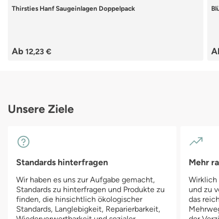
Durchschnittliche Bewertung von 4.79 von 5 Sternen
Du
Thirsties Hanf Saugeinlagen Doppelpack
Bl
Regulärer Preis:
Re
Ab
A
12,23 €
Unsere Ziele
Standards hinterfragen
Mehr r
Wir haben es uns zur Aufgabe gemacht,
Wirklich
Standards zu hinterfragen und Produkte zu
und zu v
finden, die hinsichtlich ökologischer
das reich
Standards, Langlebigkeit, Reparierbarkeit,
Mehrwegv
Wiederverwertbarkeit und sozialer
der Verz