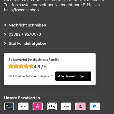
Telefon sowie jederzeit per Nachricht oder E-Mail an
hallo@ananas.shop.
Nachricht schreiben
02382 / 9570073
Stoffwindelratgeber
So bewertet ihr die 8trees Familie
4,9
/ 5
4,9 von 5 Sternen
1233 Bewertungen insgesamt
Alle Bewertungen
Unsere Bezahlarten