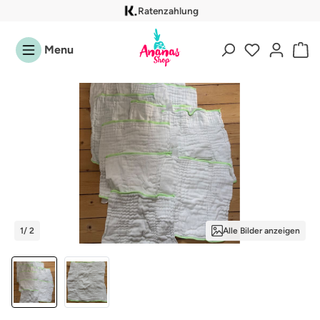
Ratenzahlung
Zum Hauptinhalt springen
Menu
Bildergalerie überspringen
1
/ 2
Alle Bilder anzeigen