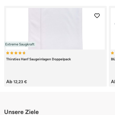
Extreme Saugkraft
Durchschnittliche Bewertung von 4.79 von 5 Sternen
Du
Thirsties Hanf Saugeinlagen Doppelpack
Bl
Regulärer Preis:
Re
Ab
A
12,23 €
Unsere Ziele