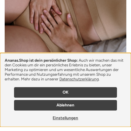
Ananas.Shop ist dein persönlicher Shop:
Auch wir machen das mit
den Cookies um dir ein persönliches Erlebnis zu bieten, unser
Periodenunterwäsche,
Marketing zu optimieren und um wesentliche Auswertungen der
Performance und Nutzungserfahrung mit unserem Shop zu
Menstruationstassen und Co.
erhalten. Mehr dazu in unserer
Datenschutzerklärung
.
Eine gesunde und ressourcenschonende
OK
Alternative mit Wohlfühlfaktor. Lerne jetzt
Periodenunterwäsche, Menstruationstassen und
Ablehnen
mehr nachhaltige Monatshygiene kennen.
Weiterlesen
Einstellungen