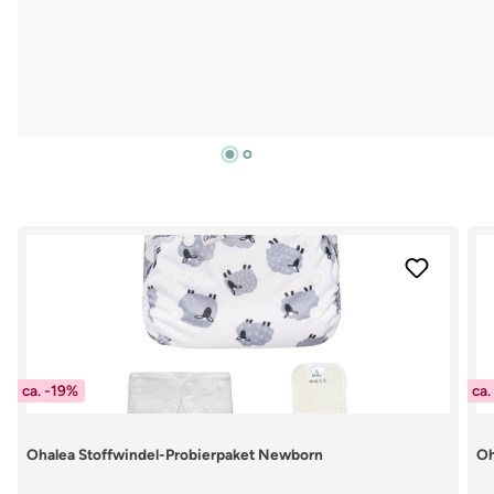
Produktgalerie überspringen
ca. -19%
ca.
Ohalea Stoffwindel-Probierpaket Newborn
Oh