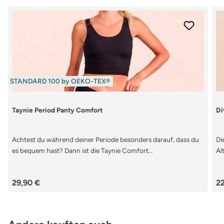
STANDARD 100 by OEKO-TEX®
Taynie Period Panty Comfort
Di
Achtest du während deiner Periode besonders darauf, dass du
Di
es bequem hast? Dann ist die Taynie Comfort
Al
Periodenunterwäsche genau die richtige nachhaltige
Di
Alternative für dich. Mit ihrem hohen Sitz und weichen Bauch-
Um
Regulärer Preis:
Re
29,90 €
22
und Beinabschlüssen sitzt sie besonders bequem über den
Di
Hüften. Da man sich in dieser Zeit seines Zyklus meist unwohl
da
fühlt, achten viele Menstruierende darauf, dass sie besonders
Me
bequeme Kleidung und Wäsche
Me
Produktgalerie überspringen