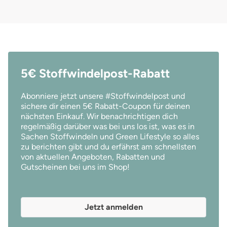
Fr
eine gesunde Alternative während deiner Menstruation. Die
ge
Be
Taynie Deluxe Organic ist STANDARD 100 by OEKO-TEX®
Cl
un
zertifiziert, frei von tierischen Produkten und vegan. Außerdem
ÖK
be
achtet Taynie darauf, dass ihre Periodenpanties frei von
Ma
ei
Bioziden und Chemikalien, wie Silberchlorid, sind. Aus diesem
ve
Hi
Grund ist die Taynie Organic besonders hautverträglich und
vegan. Außerdem a
5€ Stoffwindelpost-Rabatt
sc
fördert keine Entstehung von Pilzinfektionen, zu denen viele
Me
zu
Menstruierende während ihrer Blutung neigen.
wi
Abonniere jetzt unsere #Stoffwindelpost und
en
Me
sichere dir einen 5€ Rabatt-Coupon für deinen
Au
fö
nächsten Einkauf. Wir benachrichtigen dich
regelmäßig darüber was bei uns los ist, was es in
Sachen Stoffwindeln und Green Lifestyle so alles
zu berichten gibt und du erfährst am schnellsten
von aktuellen Angeboten, Rabatten und
Gutscheinen bei uns im Shop!
Jetzt anmelden