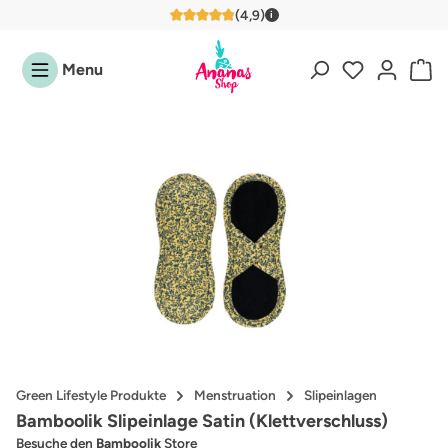
(4,9)
i
Zum Hauptinhalt springen
4,9 von 5 Sternen
Menu
Bildergalerie überspringen
Green Lifestyle Produkte
Menstruation
Slipeinlagen
Bamboolik Slipeinlage Satin (Klettverschluss)
Besuche den
Bamboolik
Store