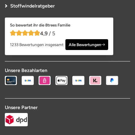
Stoffwindelratgeber
So bewertet ihr die 8trees Familie
4,9
/ 5
4,9 von 5 Sternen
1233 Bewertungen insgesamt
Alle Bewertungen
Unsere Bezahlarten
Unsere Partner