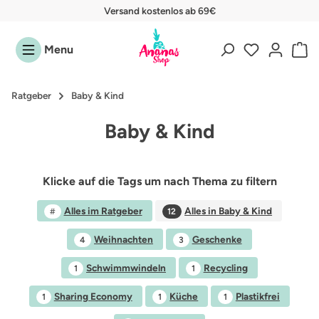
(4,9)
i
Zum Hauptinhalt springen
4,9 von 5 Sternen
Menu
Ratgeber
Baby & Kind
Baby & Kind
Klicke auf die Tags um nach Thema zu filtern
Alles im Ratgeber
Alles in Baby & Kind
#
12
Weihnachten
Geschenke
4
3
Schwimmwindeln
Recycling
1
1
Sharing Economy
Küche
Plastikfrei
1
1
1