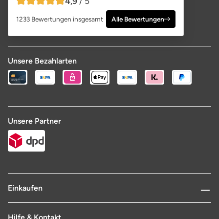
4,9
/ 5
4,9 von 5 Sternen
1233 Bewertungen insgesamt
Alle Bewertungen
Unsere Bezahlarten
Unsere Partner
Einkaufen
Hilfe & Kontakt