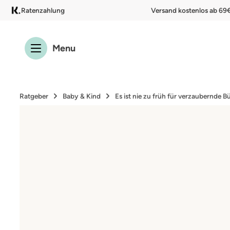
Ratenzahlung
Versand kostenlos ab 69
 Hauptinhalt springen
Zur Suche springen
Zur Hauptnavigation springen
Menu
Ratgeber
Baby & Kind
Es ist nie zu früh für verzaubernde B