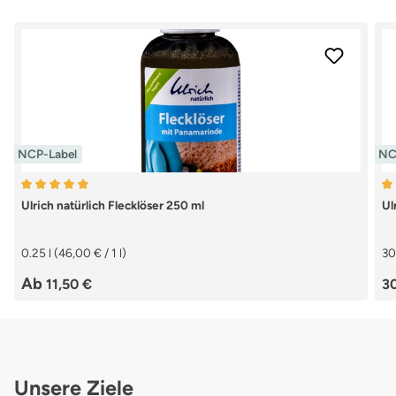
NCP-Label
NC
Durchschnittliche Bewertung von 5 von 5 Sternen
Du
Ulrich natürlich Flecklöser 250 ml
Ul
0.25 l
(46,00 € / 1 l)
3
Regulärer Preis:
Re
Ab
11,50 €
3
Unsere Ziele