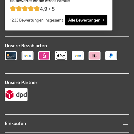
So bewertet ihr die 8trees Familie
4,9
/ 5
4,9 von 5 Sternen
1233 Bewertungen insgesamt
Alle Bewertungen
Unsere Bezahlarten
Unsere Partner
Einkaufen