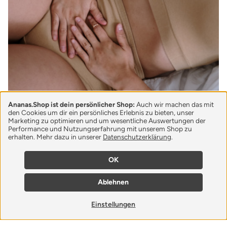
Ananas.Shop ist dein persönlicher Shop:
Auch wir machen das mit
den Cookies um dir ein persönliches Erlebnis zu bieten, unser
Periodenunterwäsche,
Marketing zu optimieren und um wesentliche Auswertungen der
Performance und Nutzungserfahrung mit unserem Shop zu
Menstruationstassen und Co.
erhalten. Mehr dazu in unserer
Datenschutzerklärung
.
Eine gesunde und ressourcenschonende
OK
Alternative mit Wohlfühlfaktor. Lerne jetzt
Periodenunterwäsche, Menstruationstassen und
Ablehnen
mehr nachhaltige Monatshygiene kennen.
Weiterlesen
Einstellungen