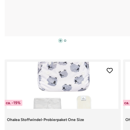
Produktgalerie überspringen
ca. -19%
ca.
Ohalea Stoffwindel-Probierpaket One Size
Oh