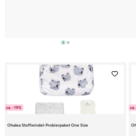
Produktgalerie überspringen
ca. -19%
ca.
Ohalea Stoffwindel-Probierpaket One Size
Oh