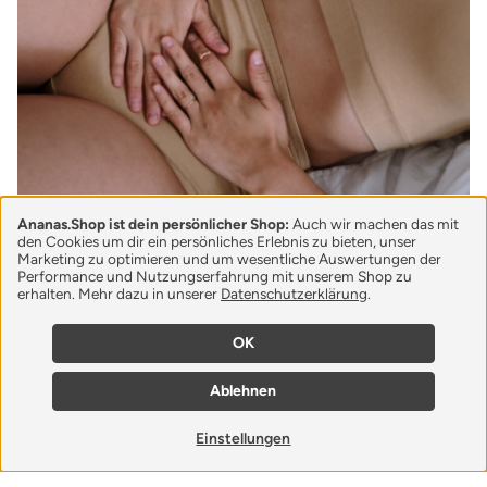
Ananas.Shop ist dein persönlicher Shop:
Auch wir machen das mit
den Cookies um dir ein persönliches Erlebnis zu bieten, unser
Periodenunterwäsche,
Marketing zu optimieren und um wesentliche Auswertungen der
Performance und Nutzungserfahrung mit unserem Shop zu
Menstruationstassen und Co.
erhalten. Mehr dazu in unserer
Datenschutzerklärung
.
Eine gesunde und ressourcenschonende
OK
Alternative mit Wohlfühlfaktor. Lerne jetzt
Periodenunterwäsche, Menstruationstassen und
Ablehnen
mehr nachhaltige Monatshygiene kennen.
Weiterlesen
Einstellungen