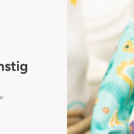
nstig
e!