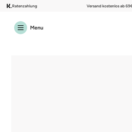
Ratenzahlung
Versand kostenlos ab 69
 Hauptinhalt springen
Zur Suche springen
Zur Hauptnavigation springen
Menu