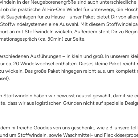
windeln in der Neugeborenengröße sind auch unterschiedlich
l ob die praktische All-in-One Windel für unterwegs, die Hösc
mit Saugeinlagen für zu Hause - unser Paket bietet Dir von alle
 Stoffwindelsystemen eine Auswahl. Mit diesem Stoffwindelpa
urt an mit Stoffwindeln wickeln. Außerdem steht Dir zu Begin
rmationsgespräch (ca. 30min) zur Seite.
verschiedenen Ausführungen – in klein und groß. In unserem kle
ür ca. 20 Windelwechsel enthalten. Dieses kleine Paket reicht
zu wickeln. Das große Paket hingegen reicht aus, um komplett 
hsel).
n Stoffwindeln haben wir bewusst neutral gewählt, damit sie ei
hte, dass wir aus logistischen Gründen nicht auf spezielle De
m hilfreiche Goodies von uns geschenkt, wie z.B. unsere tol
 rund um Stoffwindeln, sowie Waschmittel- und Flecklöserprobe