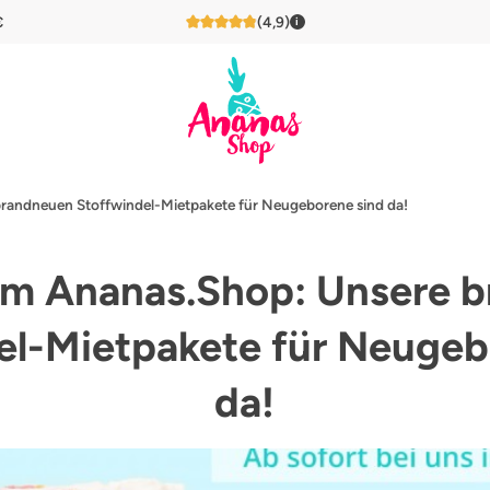
€
(4,9)
i
4,9 von 5 Sternen
brandneuen Stoffwindel-Mietpakete für Neugeborene sind da!
 im Ananas.Shop: Unsere 
el-Mietpakete für Neugeb
da!