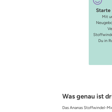
Starte
Mit u
Neugebo
Ve
Stoffwinde
Du in R
Was genau ist dr
Das Ananas Stoffwindel-Mie