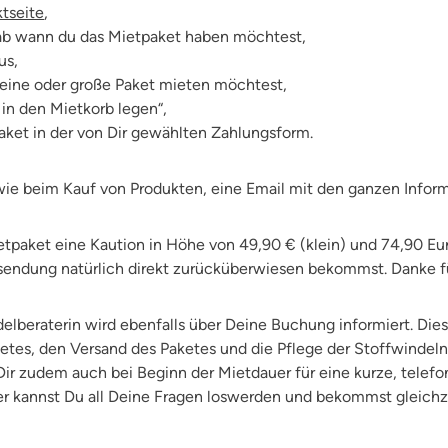
tseite
,
, ab wann du das Mietpaket haben möchtest,
aus,
kleine oder große Paket mieten möchtest,
 in den Mietkorb legen“,
aket in der von Dir gewählten Zahlungsform.
wie beim Kauf von Produkten, eine Email mit den ganzen Info
tpaket eine Kaution in Höhe von 49,90 € (klein) und 74,90 Eur
sendung natürlich direkt zurücküberwiesen bekommst. Danke f
delberaterin wird ebenfalls über Deine Buchung informiert. Di
etes, den Versand des Paketes und die Pflege der Stoffwindeln
Dir zudem auch bei Beginn der Mietdauer für eine kurze, telefo
r kannst Du all Deine Fragen loswerden und bekommst gleichzei