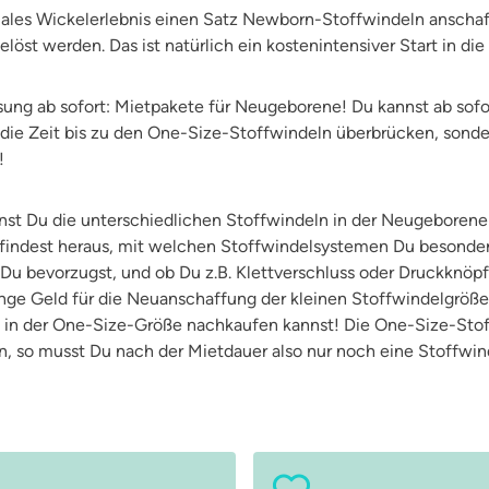
timales Wickelerlebnis einen Satz Newborn-Stoffwindeln anscha
öst werden. Das ist natürlich ein kostenintensiver Start in di
ung ab sofort: Mietpakete für Neugeborene! Du kannst ab sofo
 die Zeit bis zu den One-Size-Stoffwindeln überbrücken, son
!
st Du die unterschiedlichen Stoffwindeln in der Neugeboren
 findest heraus, mit welchen Stoffwindelsystemen Du besonde
u bevorzugst, und ob Du z.B. Klettverschluss oder Druckknöpfe
nge Geld für die Neuanschaffung der kleinen Stoffwindelgröße,
u in der One-Size-Größe nachkaufen kannst! Die One-Size-St
, so musst Du nach der Mietdauer also nur noch eine Stoffwi