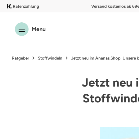
Ratenzahlung
Versand kostenlos ab 69
 Hauptinhalt springen
Zur Suche springen
Zur Hauptnavigation springen
Menu
Ratgeber
Stoffwindeln
Jetzt neu im Ananas.Shop: Unsere 
Jetzt neu
Stoffwind