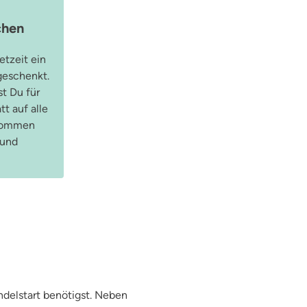
chen
tzeit ein
geschenkt.
t Du für
t auf alle
enommen
 und
delstart benötigst. Neben