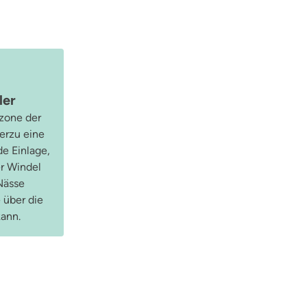
ler
zone der
erzu eine
de Einlage,
r Windel
Nässe
 über die
kann.