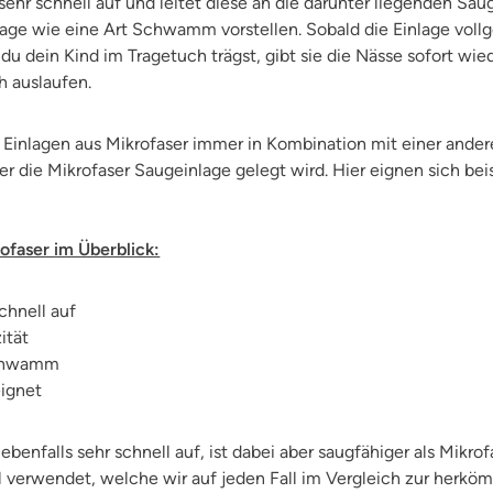
sehr schnell auf und leitet diese an die darunter liegenden Sau
lage wie eine Art Schwamm vorstellen. Sobald die Einlage voll
du dein Kind im Tragetuch trägst, gibt sie die Nässe sofort wie
 auslaufen.
 Einlagen aus Mikrofaser immer in Kombination mit einer ander
r die Mikrofaser Saugeinlage gelegt wird. Hier eignen sich be
ofaser im Überblick:
chnell auf
zität
 Schwamm
eignet
benfalls sehr schnell auf, ist dabei aber saugfähiger als Mikrof
 verwendet, welche wir auf jeden Fall im Vergleich zur herk