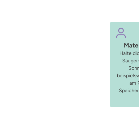
Mater
Halte di
Saugein
Schn
beispiels
am P
Speicherf